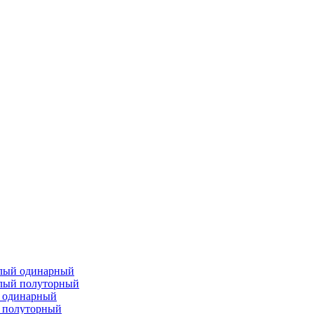
елый одинарный
елый полуторный
й одинарный
 полуторный