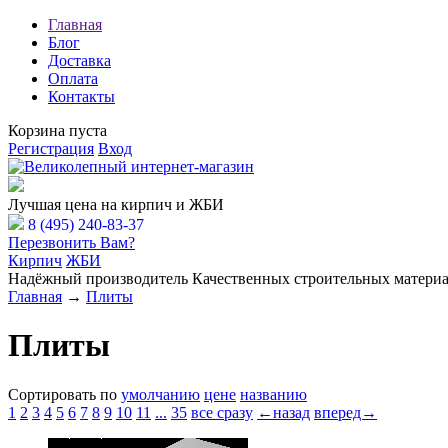
Главная
Блог
Доставка
Оплата
Контакты
Корзина пуста
Регистрация
Вход
Расчёт Вашей заявки
Лучшая цена на кирпич и ЖБИ
8 (495) 240-83-37
Перезвонить Вам?
Кирпич
ЖБИ
Надёжный производитель Качественных строительных материа
Главная
→
Плиты
Плиты
Сортировать по
умолчанию
цене
названию
1
2
3
4
5
6
7
8
9
10
11
...
35
все сразу
←назад
вперед→