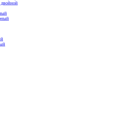
 двойной
ный
рный
ый
ный