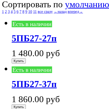
Сортировать по
умолчани
1
2
3
4
5
6
7
8
9
10
11
все сразу
←назад
вперед→
Есть в наличии
5ПБ27-27п
1 480.00
руб
Есть в наличии
5ПБ27-37п
1 860.00
руб