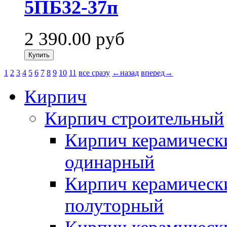
5ПБ32-37п
2 390.00
руб
1
2
3
4
5
6
7
8
9
10
11
все сразу
←назад
вперед→
Кирпич
Кирпич строительный
Кирпич керамическ
одинарный
Кирпич керамическ
полуторный