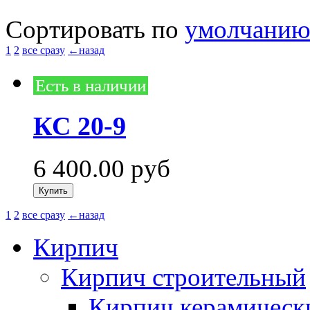
Сортировать по
умолчани
1
2
все сразу
←назад
Есть в наличии
КС 20-9
6 400.00
руб
1
2
все сразу
←назад
Кирпич
Кирпич строительный
Кирпич керамическ