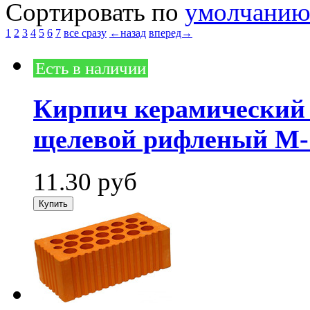
Сортировать по
умолчани
1
2
3
4
5
6
7
все сразу
←назад
вперед→
Есть в наличии
Кирпич керамический
щелевой рифленый М-1
11.30
руб