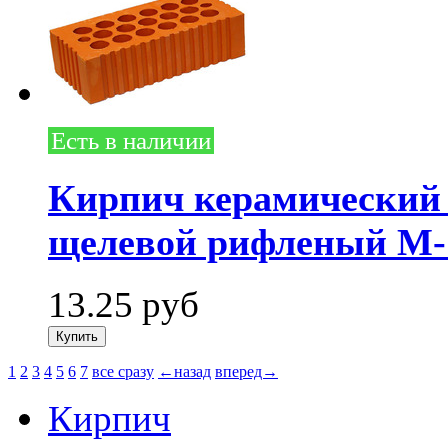
Есть в наличии
Кирпич керамический
щелевой рифленый М-1
13.25
руб
1
2
3
4
5
6
7
все сразу
←назад
вперед→
Кирпич