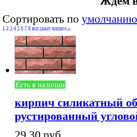
Ждем в
Сортировать по
умолчани
1
2
3
4
5
6
7
8
все сразу
вперед→
Есть в наличии
кирпич силикатный о
рустированный углово
29.30
руб