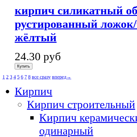
кирпич силикатный о
рустированный ложок/
жёлтый
24.30
руб
1
2
3
4
5
6
7
8
все сразу
вперед→
Кирпич
Кирпич строительный
Кирпич керамическ
одинарный