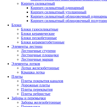
Кирпич силикатный
Кирпич силикатный одинарный
Кирпич силикатный утолщенный
Кирпич силикатный облицовочный одинарн
Кирпич силикатный облицовочный полутор
Блоки
Блоки газосиликатные
Блоки керамические
Блоки пескобетонные
Блоки керамзитобетонные
Элементы лестниц
Лестничные ступени
Лестничные площадки
Лестничные марши
Элементы лотков
Лотки железобетонные
Крышка лотка
Плиты
Плиты покрытия каналов
Дорожные плиты
Плиты перекрытия
Плиты ребристые
Заборы и перемычки
Заборы железобетонные
Перемычки