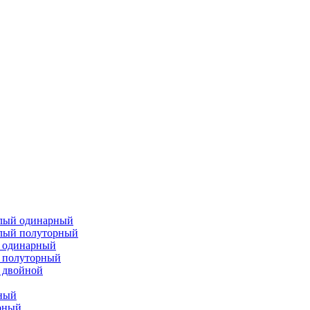
елый одинарный
елый полуторный
й одинарный
 полуторный
 двойной
ный
рный