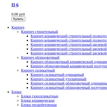
П 6
0.00
руб
Кирпич
Кирпич строительный
Кирпич керамический строительный полнот
Кирпич керамический строительный полнот
Кирпич керамический строительный щелево
Кирпич керамический строительный щелевой
Кирпич керамический строительный щелевой
Кирпич облицовочный
Кирпич облицовочный керамический одинар
Кирпич облицовочный керамический полуто
Кирпич силикатный
Кирпич силикатный одинарный
Кирпич силикатный утолщенный
Кирпич силикатный облицовочный одинарн
Кирпич силикатный облицовочный полутор
Блоки
Блоки газосиликатные
Блоки керамические
Блоки пескобетонные