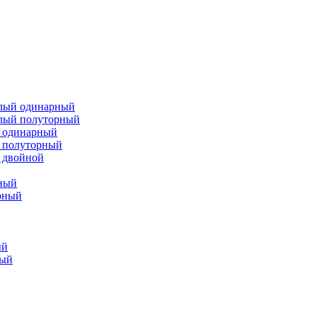
елый одинарный
елый полуторный
й одинарный
 полуторный
 двойной
ный
рный
ый
ный