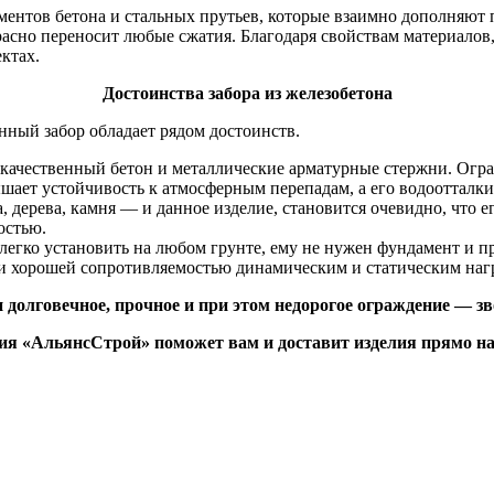
ментов бетона и стальных прутьев, которые взаимно дополняют 
расно переносит любые сжатия. Благодаря свойствам материалов
ктах.
Достоинства забора из железобетона
онный забор обладает рядом достоинств.
качественный бетон и металлические арматурные стержни. Ограж
ает устойчивость к атмосферным перепадам, а его водоотталки
 дерева, камня — и данное изделие, становится очевидно, что ег
остью.
легко установить на любом грунте, ему не нужен фундамент и п
и хорошей сопротивляемостью динамическим и статическим наг
 долговечное, прочное и при этом недорогое ограждение — зво
я «АльянсСтрой» поможет вам и доставит изделия прямо на