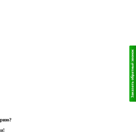
орию?
а!