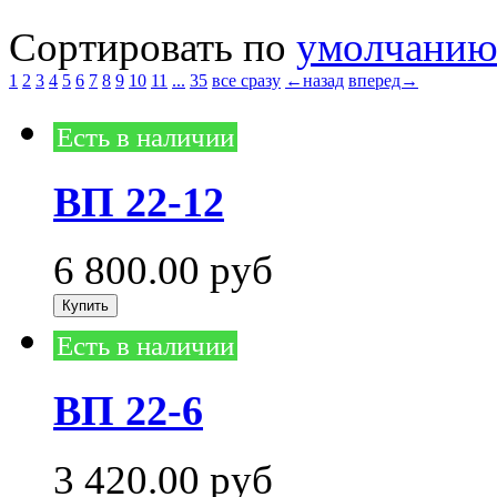
Сортировать по
умолчани
1
2
3
4
5
6
7
8
9
10
11
...
35
все сразу
←назад
вперед→
Есть в наличии
ВП 22-12
6 800.00
руб
Есть в наличии
ВП 22-6
3 420.00
руб