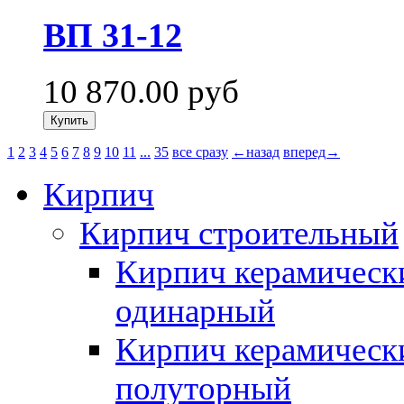
ВП 31-12
10 870.00
руб
1
2
3
4
5
6
7
8
9
10
11
...
35
все сразу
←назад
вперед→
Кирпич
Кирпич строительный
Кирпич керамическ
одинарный
Кирпич керамическ
полуторный