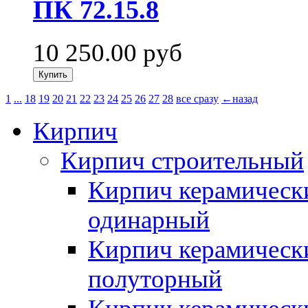
ПК 72.15.8
10 250.00
руб
1
...
18
19
20
21
22
23
24
25
26
27
28
все сразу
←назад
Кирпич
Кирпич строительный
Кирпич керамическ
одинарный
Кирпич керамическ
полуторный