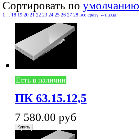
Сортировать по
умолчани
1
...
18
19
20
21
22
23
24
25
26
27
28
все сразу
←назад
Есть в наличии
ПК 63.15.12,5
7 580.00
руб